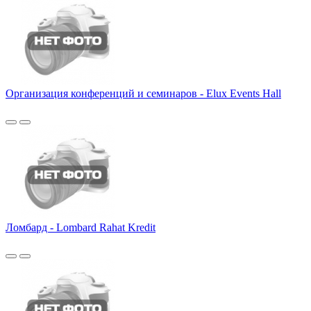
Организация конференций и семинаров - Elux Events Hall
Ломбард - Lombard Rahat Kredit