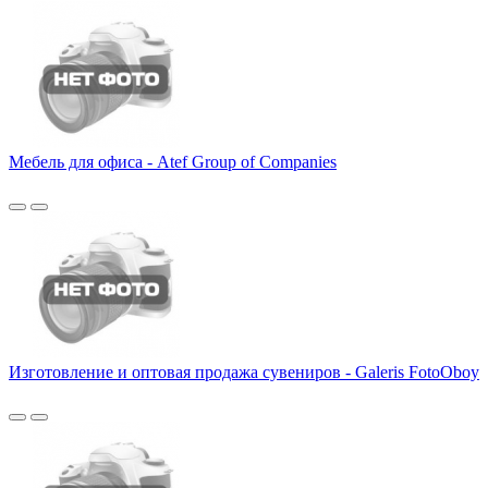
Мебель для офиса - Atef Group of Companies
Изготовление и оптовая продажа сувениров - Galeris FotoOboy