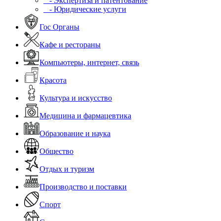
- Экспертиза и патентование
- Юридические услуги
Гос Органы
Кафе и рестораны
Компьютеры, интернет, связь
Красота
Культура и искусство
Медицина и фармацевтика
Образование и наука
Общество
Отдых и туризм
Производство и поставки
Спорт