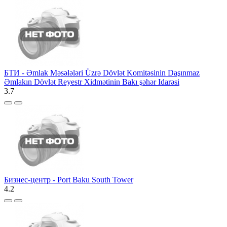
БТИ - Əmlak Məsələləri Üzrə Dövlət Komitəsinin Daşınmaz
Əmlakın Dövlət Reyestr Xidmətinin Bakı şəhər Idarəsi
3.7
Бизнес-центр - Port Baku South Tower
4.2