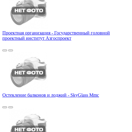
Проектная организация - Государственный головной
проектный институт Азгоспроект
Остекление балконов и лоджий - SkyGlass Mmc