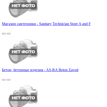
Магазин сантехники - Sanitary Technician Store A and F
Бетон, бетонные изделия - AS-RA Beton Zavod