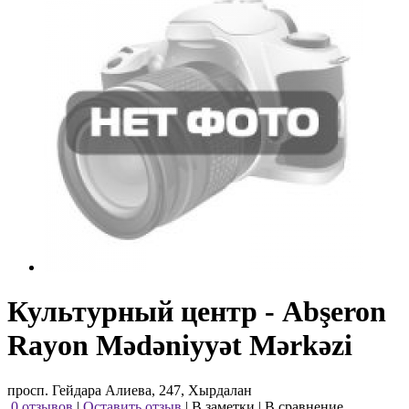
Культурный центр - Abşeron
Rayon Mədəniyyət Mərkəzi
просп. Гейдара Алиева, 247, Хырдалан
0 отзывов
|
Оставить отзыв
|
В заметки
|
В сравнение