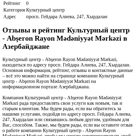
Рейтинг
0
Категория
Культурный центр
Адрес
просп. Гейдара Алиева, 247, Хырдалан
Отзывы и рейтинг Культурный центр
- Abşeron Rayon Mədəniyyət Mərkəzi в
Азербайджане
Культурный центр - Abşeron Rayon Mədəniyyət Mərkəzi,
находиться по адресу просп. Гейдара Алиева, 247, Хырдалан.
Основная информация, рейтинг, отзывы и контактные данные
– всё это можно найти на странице компании Культурный
центр - Abşeron Rayon Mədəniyyət Mərkəzi на
информационном портале Азербайджана.
Компания Культурный центр - Abşeron Rayon Mədəniyyət
Mərkəzi рада предоставлять свои услуги как новым, так и
старым клиентам. Мы будем рады, если вы обратитесь за
нашими услугами, подойдя по адресу просп. Гейдара Алиева,
247, Хырдалан или связавшись любым другим, удобным для
Вас, способом. Также, мы будем рады, если вы оставите отзыв
о работе компании Культурный центр - Abşeron Rayon
Mədəniyyət Mərkəzi, чтобы мы смогли совершенствовать свой