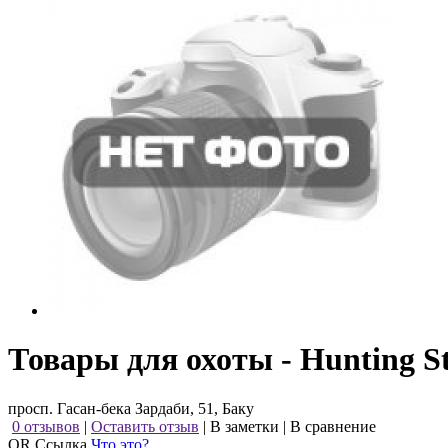
Товары для охоты - Hunting S
просп. Гасан-бека Зардаби, 51, Баку
0 отзывов
|
Оставить отзыв
|
В заметки
|
В сравнение
QR Ссылка
Что это?