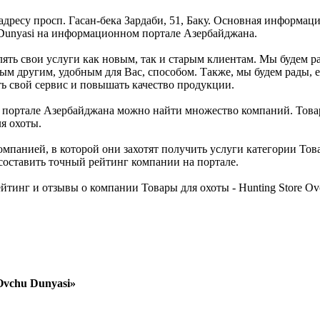
о адресу просп. Гасан-бека Зардаби, 51, Баку. Основная информац
u Dunyasi на информационном портале Азербайджана.
влять свои услуги как новым, так и старым клиентам. Мы будем р
бым другим, удобным для Вас, способом. Также, мы будем рады, 
ть свой сервис и повышать качество продукции.
ортале Азербайджана можно найти множество компаний. Товары д
я охоты.
мпанией, в которой они захотят получить услуги категории Това
 составить точный рейтинг компании на портале.
йтинг и отзывы о компании Товары для охоты - Hunting Store O
Ovchu Dunyasi»